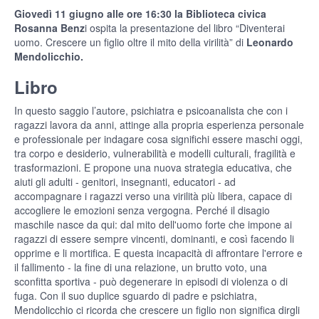
Giovedì 11 giugno alle ore 16:30 la Biblioteca civica
Rosanna Benz
i ospita la presentazione del libro “Diventerai
uomo. Crescere un figlio oltre il mito della virilità” di
Leonardo
Mendolicchio.
Libro
In questo saggio l’autore, psichiatra e psicoanalista che con i
ragazzi lavora da anni, attinge alla propria esperienza personale
e professionale per indagare cosa significhi essere maschi oggi,
tra corpo e desiderio, vulnerabilità e modelli culturali, fragilità e
trasformazioni. E propone una nuova strategia educativa, che
aiuti gli adulti - genitori, insegnanti, educatori - ad
accompagnare i ragazzi verso una virilità più libera, capace di
accogliere le emozioni senza vergogna. Perché il disagio
maschile nasce da qui: dal mito dell'uomo forte che impone ai
ragazzi di essere sempre vincenti, dominanti, e così facendo li
opprime e li mortifica. E questa incapacità di affrontare l'errore e
il fallimento - la fine di una relazione, un brutto voto, una
sconfitta sportiva - può degenerare in episodi di violenza o di
fuga. Con il suo duplice sguardo di padre e psichiatra,
Mendolicchio ci ricorda che crescere un figlio non significa dirgli