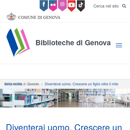
Salta al contenuto principale
Cerca nel sito
Biblioteche di Genova
Toggl
Biblioteche di Genova
Diventerai uomo. Crescere un figlio oltre il mito della virilità
»
Evento
»
Diventerai uomo. Crescere un