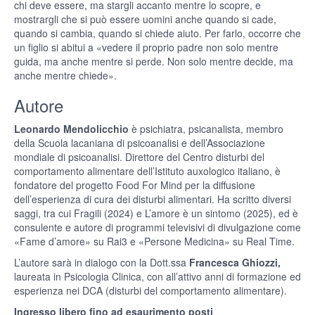
chi deve essere, ma stargli accanto mentre lo scopre, e
mostrargli che si può essere uomini anche quando si cade,
quando si cambia, quando si chiede aiuto. Per farlo, occorre che
un figlio si abitui a «vedere il proprio padre non solo mentre
guida, ma anche mentre si perde. Non solo mentre decide, ma
anche mentre chiede».
Autore
Leonardo Mendolicchio
è psichiatra, psicanalista, membro
della Scuola lacaniana di psicoanalisi e dell’Associazione
mondiale di psicoanalisi. Direttore del Centro disturbi del
comportamento alimentare dell’Istituto auxologico italiano, è
fondatore del progetto Food For Mind per la diffusione
dell’esperienza di cura dei disturbi alimentari. Ha scritto diversi
saggi, tra cui Fragili (2024) e L’amore è un sintomo (2025), ed è
consulente e autore di programmi televisivi di divulgazione come
«Fame d’amore» su Rai3 e «Persone Medicina» su Real Time.
L’autore sarà in dialogo con la Dott.ssa
Francesca Ghiozzi,
laureata in Psicologia Clinica, con all’attivo anni di formazione ed
esperienza nei DCA (disturbi del comportamento alimentare).
Ingresso libero fino ad esaurimento posti