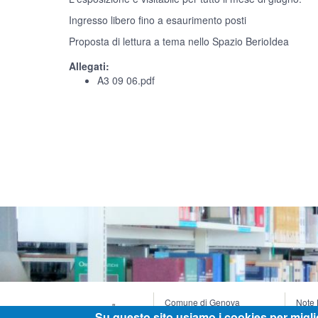
Ingresso libero fino a esaurimento posti
Proposta di lettura a tema nello Spazio BerioIdea
Allegati:
A3 09 06.pdf
Comune di Genova
Note 
Palazzo Tursi, Via Garibaldi 9
Infor
Su questo sito usiamo i cookies per migli