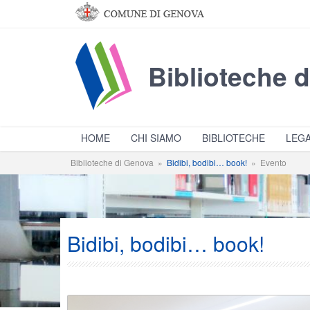
Salta al contenuto principale
Biblioteche 
HOME
CHI SIAMO
BIBLIOTECHE
LEGA
Biblioteche di Genova
»
Bidibi, bodibi… book!
»
Evento
Bidibi, bodibi… book!