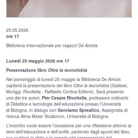
25.05.2026
ore 17
Biblioteca Internazionale per ragazzi De Amicis
Lunedì 25 maggio 2026 ore 17
Presentazione libro
Oltre la tecnofobia
Nel pomeriggio di lunedì 25 maggio la Biblioteca De Amicis
ospiterà la presentazione del libro
Oltre la tecnofobia
(Gallese,
Moriggi, Rivoltella - Raffaello Cortina Editore). Sarà presente
uno dei tre autori,
Pier Cesare Rivoltella
, professore ordinario
di Didattica e tecnologie dell’educazione presso l’Università
di Bologna, in dialogo con
Gerolamo Spreafico
, Assegnista di
ricerca Alma Mater Studiorum, Università di Bologna.
L'incontro vuole essere l'occasione per una riflessione attorno ai
temi dell'educazione e dell
'onlife
, partendo dagli spunti del libro,
per cogliere le sfide e le opportunità rappresentate dal