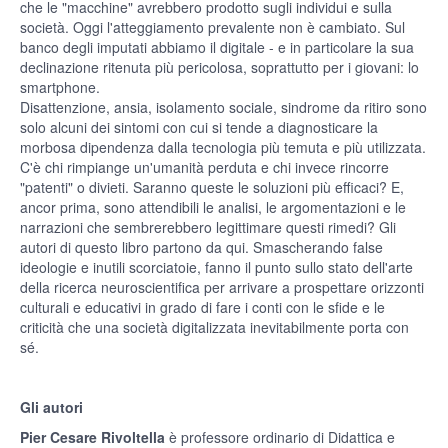
che le "macchine" avrebbero prodotto sugli individui e sulla
società. Oggi l'atteggiamento prevalente non è cambiato. Sul
banco degli imputati abbiamo il digitale - e in particolare la sua
declinazione ritenuta più pericolosa, soprattutto per i giovani: lo
smartphone.
Disattenzione, ansia, isolamento sociale, sindrome da ritiro sono
solo alcuni dei sintomi con cui si tende a diagnosticare la
morbosa dipendenza dalla tecnologia più temuta e più utilizzata.
C'è chi rimpiange un'umanità perduta e chi invece rincorre
"patenti" o divieti. Saranno queste le soluzioni più efficaci? E,
ancor prima, sono attendibili le analisi, le argomentazioni e le
narrazioni che sembrerebbero legittimare questi rimedi? Gli
autori di questo libro partono da qui. Smascherando false
ideologie e inutili scorciatoie, fanno il punto sullo stato dell'arte
della ricerca neuroscientifica per arrivare a prospettare orizzonti
culturali e educativi in grado di fare i conti con le sfide e le
criticità che una società digitalizzata inevitabilmente porta con
sé.
Gli autori
Pier Cesare Rivoltella
è professore ordinario di Didattica e