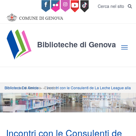
Salta al contenuto principale
Cerca nel sito
Biblioteche di Genova
Toggl
Biblioteche di Genova
Incontri con le Consulenti de La Leche League alla Biblioteca De Amicis
»
»
Evento
Incontri con le Consulenti de