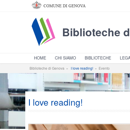
Salta al contenuto principale
Biblioteche 
HOME
CHI SIAMO
BIBLIOTECHE
LEGA
Biblioteche di Genova
»
I love reading!
»
Evento
I love reading!