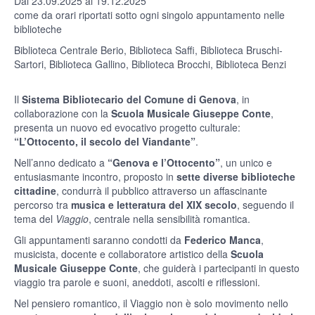
Dal 23.09.2025 al 19.12.2025
come da orari riportati sotto ogni singolo appuntamento nelle
biblioteche
Biblioteca Centrale Berio, Biblioteca Saffi, Biblioteca Bruschi-
Sartori, Biblioteca Gallino, Biblioteca Brocchi, Biblioteca Benzi
Il
Sistema Bibliotecario del Comune di Genova
, in
collaborazione con la
Scuola Musicale Giuseppe Conte
,
presenta un nuovo ed evocativo progetto culturale:
“L’Ottocento, il secolo del Viandante”
.
Nell’anno dedicato a
“Genova e l’Ottocento”
,
un unico e
entusiasmante incontro, proposto in
sette diverse biblioteche
cittadine
, condurrà il pubblico attraverso un affascinante
percorso tra
musica e letteratura del XIX secolo
, seguendo il
tema del
Viaggio
, centrale nella sensibilità romantica.
Gli appuntamenti saranno condotti da
Federico Manca
,
musicista, docente e collaboratore artistico della
Scuola
Musicale Giuseppe Conte
, che guiderà i partecipanti in questo
viaggio tra parole e suoni, aneddoti, ascolti e riflessioni.
Nel pensiero romantico, il Viaggio non è solo movimento nello