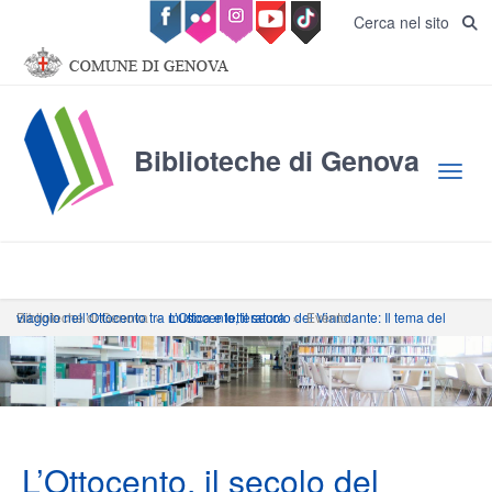
Salta al contenuto principale
Cerca nel sito
Biblioteche di Genova
Toggl
Biblioteche di Genova
L’Ottocento, il secolo del Viandante: Il tema del viaggio nell’Ottocento tra musica e letteratura
»
»
Evento
L’Ottocento, il secolo del