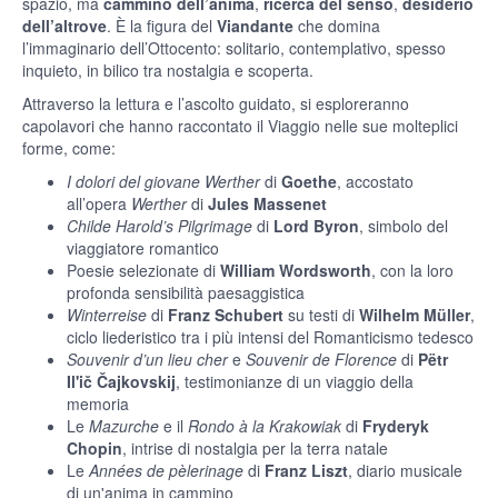
spazio, ma
cammino dell’anima
,
ricerca del senso
,
desiderio
dell’altrove
. È la figura del
Viandante
che domina
l’immaginario dell’Ottocento: solitario, contemplativo, spesso
inquieto, in bilico tra nostalgia e scoperta.
Attraverso la lettura e l’ascolto guidato, si esploreranno
capolavori che hanno raccontato il Viaggio nelle sue molteplici
forme, come:
I dolori del giovane Werther
di
Goethe
, accostato
all’opera
Werther
di
Jules Massenet
Childe Harold’s Pilgrimage
di
Lord Byron
, simbolo del
viaggiatore romantico
Poesie selezionate di
William Wordsworth
, con la loro
profonda sensibilità paesaggistica
Winterreise
di
Franz Schubert
su testi di
Wilhelm Müller
,
ciclo liederistico tra i più intensi del Romanticismo tedesco
Souvenir d’un lieu cher
e
Souvenir de Florence
di
Pëtr
Il'ič Čajkovskij
, testimonianze di un viaggio della
memoria
Le
Mazurche
e il
Rondo à la Krakowiak
di
Fryderyk
Chopin
, intrise di nostalgia per la terra natale
Le
Années de pèlerinage
di
Franz Liszt
, diario musicale
di un'anima in cammino