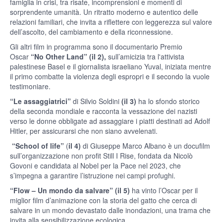
famiglia in crisi, tra risate, incomprensioni e momenti di
sorprendente umanità. Un ritratto moderno e autentico delle
relazioni familiari, che invita a riflettere con leggerezza sul valore
dell’ascolto, del cambiamento e della riconnessione.
Gli altri film in programma sono il documentario Premio
Oscar
“No Other Land”
(il 2),
sull’amicizia tra l'attivista
palestinese Basel e il giornalista israeliano Yuval, iniziata mentre
il primo combatte la violenza degli espropri e il secondo la vuole
testimoniare.
“Le assaggiatrici”
di Silvio Soldini
(il 3)
ha lo sfondo storico
della seconda mondiale e racconta la vessazione dei nazisti
verso le donne obbligate ad assaggiare i piatti destinati ad Adolf
Hitler, per assicurarsi che non siano avvelenati.
“School of life”
(
il 4)
di Giuseppe Marco Albano è un docufilm
sull’organizzazione non profit Still I Rise, fondata da Nicolò
Govoni e candidata al Nobel per la Pace nel 2023, che
s’impegna a garantire l’istruzione nei campi profughi.
“Flow – Un mondo da salvare”
(il 5)
ha vinto l’Oscar per il
miglior film d’animazione con la storia del gatto che cerca di
salvare in un mondo devastato dalle inondazioni, una trama che
invita alla sensibilizzazione ecologica.