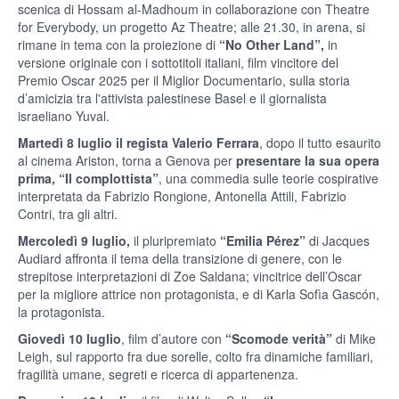
scenica di Hossam al-Madhoum in collaborazione con Theatre
for Everybody, un progetto Az Theatre; alle 21.30, in arena, si
rimane in tema con la proiezione di
“No Other Land”,
in
versione originale con i sottotitoli italiani, film vincitore del
Premio Oscar 2025 per il Miglior Documentario, sulla storia
d’amicizia tra l'attivista palestinese Basel e il giornalista
israeliano Yuval.
Martedì 8 luglio
il regista Valerio Ferrara
, dopo il tutto esaurito
al cinema Ariston, torna a Genova per
presentare la sua opera
prima, “Il complottista”
, una commedia sulle teorie cospirative
interpretata da Fabrizio Rongione, Antonella Attili, Fabrizio
Contri, tra gli altri.
Mercoledì 9 luglio,
il pluripremiato
“Emilia Pérez”
di Jacques
Audiard affronta il tema della transizione di genere, con le
strepitose interpretazioni di Zoe Saldana; vincitrice dell’Oscar
per la migliore attrice non protagonista, e di Karla Sofìa Gascón,
la protagonista.
Giovedì 10 luglio
, film d’autore con
“Scomode verità”
di Mike
Leigh, sul rapporto fra due sorelle, colto fra dinamiche familiari,
fragilità umane, segreti e ricerca di appartenenza.