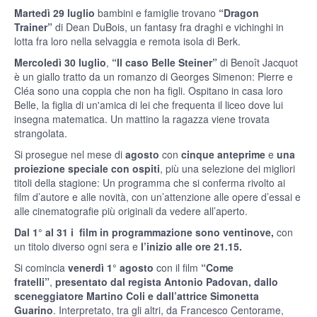
Martedì 29 luglio
bambini e famiglie trovano
“Dragon
Trainer”
di Dean DuBois, un fantasy fra draghi e vichinghi in
lotta fra loro nella selvaggia e remota isola di Berk.
Mercoledì 30 luglio
,
“Il caso Belle Steiner”
di Benoît Jacquot
è un giallo tratto da un romanzo di Georges Simenon: Pierre e
Cléa sono una coppia che non ha figli. Ospitano in casa loro
Belle, la figlia di un'amica di lei che frequenta il liceo dove lui
insegna matematica. Un mattino la ragazza viene trovata
strangolata.
Si prosegue nel mese di
agosto
con
cinque anteprime
e
una
proiezione speciale con ospiti
, più una selezione dei migliori
titoli della stagione: Un programma che si conferma rivolto ai
film d’autore e alle novità, con un’attenzione alle opere d’essai e
alle cinematografie più originali da vedere all’aperto.
Dal 1° al 31 i film in programmazione sono ventinove,
con
un titolo diverso ogni sera e
l’inizio alle ore 21.15.
Si comincia
venerdì 1° agosto
con il film
“Come
fratelli”
,
presentato dal regista Antonio Padovan, dallo
sceneggiatore Martino Coli e dall’attrice Simonetta
Guarino
. Interpretato, tra gli altri, da Francesco Centorame,