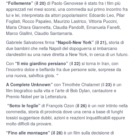
“Follemente”
(
il 20)
di Paolo Genovese è stato fra i film più
apprezzati nei mesi scorsi, una commedia sul primo incontro fra
lui e lei, interpretata da attori popolarissimi: Edoardo Leo, Pilar
Fogliati, Rocco Papaleo, Maurizio Lastrico, Vittoria Puccini,
Maria Chiara Giannetta, Claudia Pandolfi, Emanuela Fanelli,
Marco Giallini, Claudio Santamaria.
Gabriele Salvatores firma
“Napoli-New York”
(
il 21),
storia di
due bambini che nella Napoli del dopoguerra si imbarcano
clandestini su una nave diretta a New York, in cerca di un futuro.
Con
“Il mio giardino persiano”
(i
l 22)
si torna in Iran, con
l’incontro dolce e beffardo fra due persone sole, sorprese da
una nuova, salvifica gioia.
“
A Complete Unknown”
con Timothée Chalamet (il
23)
è un
film biografico sulla vita e l’arte di Bob Dylan, cantautore e
Premio Nobel per la Letteratura.
“Sotto le foglie”
di François Ozon (
il 26)
è un noir intinto nella
commedia, storia di provincia dove una cena a base di funghi
tossici suggerisce dubbi, azioni e reazioni inqualificabili eppure
molto difficili da provare.
“Fino alle montagne”
(il 28)
è un film sulla decisione di