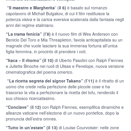
“Il maestro e Margherita
” (
il 6)
è basato sul romanzo
capolavoro di Michail Bulgakov, di cui il film restituisce la
potenza visiva e la carica eversiva scatenata dalla fantasia negli
anni del regime staliniano.
“La trama fenicia”
(
l’8)
è il nuovo film di Wes Anderson con
Benicio Del Toro e Mia Threapleton, favola anticapitalista su un
magnate che vuole lasciare la sua immensa fortuna all’unica
figlia femmina, in procinto di prendere i voti.
“Itaca – Il ritorno”
(il 10)
di Uberto Pasolini con Ralph Fiennes
e Juliette Binoche nei ruoli di Ulisse e Penelope, nuova versione
cinematografica del poema omerico.
“La ricetta segreta del signor Takano”
(
l’11)
è il ritratto di un
uomo che crede nella perfezione delle piccole cose e ha
trascorso la vita a perfezionare la ricetta del tofu, rendendo il
suo chiosco ricercatissimo.
“Conclave”
(
il 12)
con Ralph Fiennes, esemplifica dinamiche e
alleanze vaticane nell’elezione di un nuovo pontefice, dopo la
pronuncia dell’extra omnes.
“Tutto in un’estate”
(il 13)
di Louise Courvoisier: nelle zone