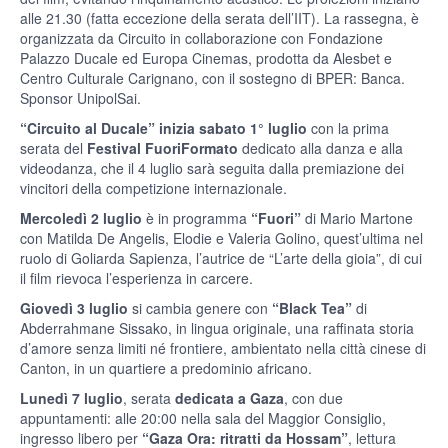
alle 21.30 (fatta eccezione della serata dell’IIT). La rassegna, è
organizzata da Circuito in collaborazione con Fondazione
Palazzo Ducale ed Europa Cinemas, prodotta da Alesbet e
Centro Culturale Carignano, con il sostegno di BPER: Banca.
Sponsor UnipolSai.
“Circuito al Ducale” inizia sabato 1° luglio
con la prima
serata del
Festival FuoriFormato
dedicato alla danza e alla
videodanza, che il 4 luglio sarà seguita dalla premiazione dei
vincitori della competizione internazionale.
Mercoledì 2 luglio
è in programma
“Fuori”
di Mario Martone
con Matilda De Angelis, Elodie e Valeria Golino, quest’ultima nel
ruolo di Goliarda Sapienza, l’autrice de “L’arte della gioia”, di cui
il film rievoca l’esperienza in carcere.
Giovedì 3 luglio
si cambia genere con
“Black Tea”
di
Abderrahmane Sissako, in lingua originale, una raffinata storia
d’amore senza limiti né frontiere, ambientato nella città cinese di
Canton, in un quartiere a predominio africano.
Lunedì 7 luglio
, serata
dedicata a Gaza
, con due
appuntamenti: alle 20:00 nella sala del Maggior Consiglio,
ingresso libero per
“Gaza Ora: ritratti da Hossam”
, lettura