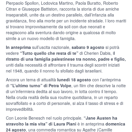
Pierpaolo Spollon, Lodovica Martino, Paola Buratto, Roberto
Citran e Giuseppe Battiston, racconta la storia di due amiche
inseparabili, unite da un destino parallelo, dall’infanzia alla
gravidanza, fino alla morte per un incidente stradale. I loro mariti
si trovano improvvisamente da soli con due neonati e
reagiscono alla sventura dando origine a qualcosa di molto
simile a un nuovo modello di famiglia.
In anteprima
sull’uscita nazionale,
sabato 9 agosto
si potrà
vedere
“Tutto quello che resta di te”
di Cherien Dabis, i
l
ritratto di una famiglia palestinese tra nonno, padre e figlio,
uniti dalla necessità di affrontare il trauma degli scontri iniziati
nel 1948, quando il nonno fu sfollato dagli israeliani.
Ancora un tema di attualità
lunedì 18 agosto
con l’anteprima
di
“L’ultimo turno” di Petra Volpe
, un film che descrive la notte
di un’infermiera dedita al suo lavoro, in lotta contro il tempo.
Nella cruda realtà della sua routine quotidiana, in un reparto
sovraffollato e a corto di personale, si alza il tasso di stress e di
imprevedibilità.
Con Leonie Benesch nel ruolo principale.
“Jane Austen ha
stravolto la mia vita” di Laura Piani
è in anteprima
domenica
24 agosto
, una commedia romantica su Agathe (Camille