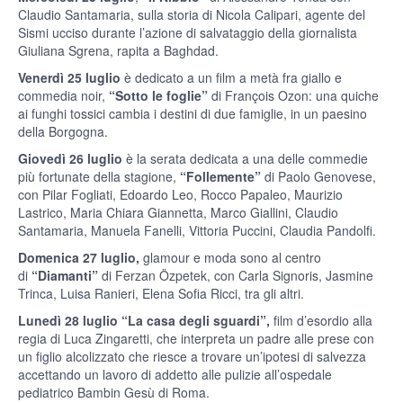
Claudio Santamaria, sulla storia di Nicola Calipari, agente del
Sismi ucciso durante l’azione di salvataggio della giornalista
Giuliana Sgrena, rapita a Baghdad.
Venerdì 25 luglio
è dedicato a un film a metà fra giallo e
commedia noir,
“Sotto le foglie”
di François Ozon: una quiche
ai funghi tossici cambia i destini di due famiglie, in un paesino
della Borgogna.
Giovedì 26 luglio
è la serata dedicata a una delle commedie
più fortunate della stagione,
“Follemente”
di Paolo Genovese,
con Pilar Fogliati, Edoardo Leo, Rocco Papaleo, Maurizio
Lastrico, Maria Chiara Giannetta, Marco Giallini, Claudio
Santamaria, Manuela Fanelli, Vittoria Puccini, Claudia Pandolfi.
Domenica 27 luglio,
glamour e moda sono al centro
di
“Diamanti”
di Ferzan Özpetek, con Carla Signoris, Jasmine
Trinca, Luisa Ranieri, Elena Sofia Ricci, tra gli altri.
Lunedì 28 luglio
“La casa degli sguardi”,
film d’esordio alla
regia di Luca Zingaretti, che interpreta un padre alle prese con
un figlio alcolizzato che riesce a trovare un’ipotesi di salvezza
accettando un lavoro di addetto alle pulizie all’ospedale
pediatrico Bambin Gesù di Roma.