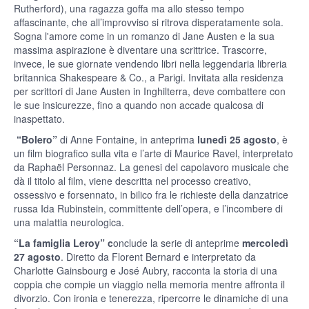
Rutherford), una ragazza goffa ma allo stesso tempo
affascinante, che all’improvviso si ritrova disperatamente sola.
Sogna l'amore come in un romanzo di Jane Austen e la sua
massima aspirazione è diventare una scrittrice. Trascorre,
invece, le sue giornate vendendo libri nella leggendaria libreria
britannica Shakespeare & Co., a Parigi. Invitata alla residenza
per scrittori di Jane Austen in Inghilterra, deve combattere con
le sue insicurezze, fino a quando non accade qualcosa di
inaspettato.
“Bolero”
di Anne Fontaine, in anteprima
lunedì 25 agosto
, è
un film biografico sulla vita e l’arte di Maurice Ravel, interpretato
da Raphaël Personnaz. La genesi del capolavoro musicale che
dà il titolo al film, viene descritta nel processo creativo,
ossessivo e forsennato, in bilico fra le richieste della danzatrice
russa Ida Rubinstein, committente dell’opera, e l’incombere di
una malattia neurologica.
“La famiglia Leroy” c
onclude la serie di anteprime
mercoledì
27 agosto
. Diretto da Florent Bernard e interpretato da
Charlotte Gainsbourg e José Aubry, racconta la storia di una
coppia che compie un viaggio nella memoria mentre affronta il
divorzio. Con ironia e tenerezza, ripercorre le dinamiche di una