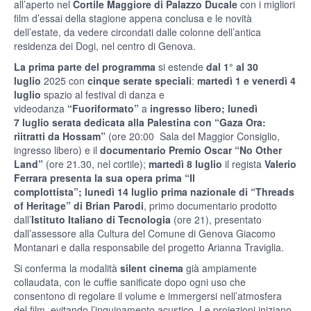
all’aperto nel
Cortile Maggiore di Palazzo Ducale
con i migliori
film d’essai della stagione appena conclusa e le novità
dell’estate, da vedere circondati dalle colonne dell’antica
residenza dei Dogi, nel centro di Genova.
La prima parte del programma
si estende
dal 1° al 30
luglio
2025 con
cinque serate speciali
:
martedì 1 e venerdì 4
luglio
spazio al festival di danza e
videodanza
“Fuoriformato”
a
ingresso libero; lunedì
7 luglio serata dedicata alla Palestina con “Gaza Ora:
riitratti da Hossam”
(ore 20:00 Sala del Maggior Consiglio,
ingresso libero) e il
documentario Premio Oscar “No Other
Land”
(ore 21.30, nel cortile);
martedì 8 luglio
il regista
Valerio
Ferrara presenta la sua opera prima “Il
complottista”;
lunedì 14 luglio
prima nazionale di “Threads
of Heritage” di Brian Parodi
, primo documentario prodotto
dall’
Istituto Italiano di Tecnologia
(ore 21), presentato
dall’assessore alla Cultura del Comune di Genova Giacomo
Montanari e dalla responsabile del progetto Arianna Traviglia.
Si conferma la modalità
silent cinema
già ampiamente
collaudata, con le cuffie sanificate dopo ogni uso che
consentono di regolare il volume e immergersi nell’atmosfera
del film, evitando l’inquinamento acustico. Le proiezioni iniziano