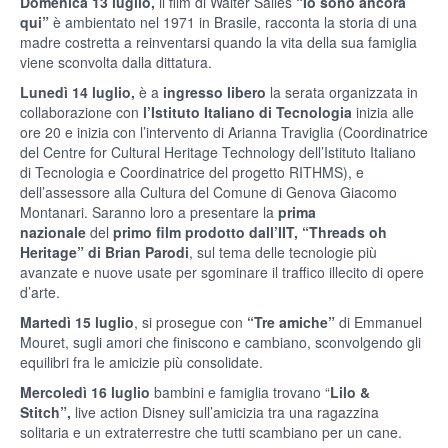
Domenica 13 luglio,
il film di Walter Salles
“Io sono ancora
qui”
è ambientato nel 1971 in Brasile, racconta la storia di una
madre costretta a reinventarsi quando la vita della sua famiglia
viene sconvolta dalla dittatura.
Lunedì 14 luglio,
è a
ingresso libero
la serata organizzata in
collaborazione con
l’Istituto Italiano di Tecnologia
inizia alle
ore 20 e inizia con l’intervento di Arianna Traviglia (Coordinatrice
del Centre for Cultural Heritage Technology dell’Istituto Italiano
di Tecnologia e Coordinatrice del progetto RITHMS), e
dell’assessore alla Cultura del Comune di Genova Giacomo
Montanari. Saranno loro a presentare la
prima
nazionale
del
primo film prodotto dall’IIT, “Threads oh
Heritage” di Brian Parodi
, sul tema delle tecnologie più
avanzate e nuove usate per sgominare il traffico illecito di opere
d’arte.
Martedì 15 luglio
, si prosegue con
“Tre amiche”
di Emmanuel
Mouret, sugli amori che finiscono e cambiano, sconvolgendo gli
equilibri fra le amicizie più consolidate.
Mercoledì 16 luglio
bambini e famiglia trovano “
Lilo &
Stitch”,
live action Disney sull’amicizia tra una ragazzina
solitaria e un extraterrestre che tutti scambiano per un cane.