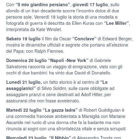
Con
“Il mio giardino persiano”
,
giovedì 17 luglio
, sullo
sfondo di un Iran decadente scorre l’incontro dolce di due
persone sole. Venerdì 18 luglio la storia di una modella e
fotografa di guerra è descritta da Ellen Kuras con
“Lee Miller”
,
interpretata da Kate Winslet.
Sabato 19 luglio
il film da Oscar
“Conclave”
di Edward Berger,
mostra le dinamiche ufficiali e segrete che portano all’elezione
del Papa: con Ralph Fiennes.
Domenica 20 luglio
“Napoli -New York”
di Gabriele
Salvatores racconta un viaggio di emigrazione, visto con gli
occhi di due bambini: ha vinto due David di Donatello.
Lunedì 21 luglio,
un fatto storico è al centro di
“Le
assaggiatrici”
di Silvio Soldini, sulle cavie obbligate ad
assaggiare pranzi e cene destinati ad Adolf Hitler, per
assicurarsi che non fosse avvelenato.
Martedì 22 luglio
“La gazza ladra”
di Robert Guédiguian è
una commedia francese ambientata a Marsiglia con Mariane
Ascaride nel ruolo di una donna che fa la badante ma non
rinuncia ai sogni con una sfrontatezza vitale e senza scrupoli.
Mercoledì 23 luglio
,
“Il Nibbio”
di Alessandro Tonda con