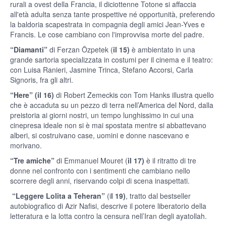
rurali a ovest della Francia, il diciottenne Totone si affaccia
all'età adulta senza tante prospettive né opportunità, preferendo
la baldoria scapestrata in compagnia degli amici Jean-Yves e
Francis. Le cose cambiano con l'improvvisa morte del padre.
“Diamanti”
di Ferzan Özpetek (
il 15)
è ambientato in una
grande sartoria specializzata in costumi per il cinema e il teatro:
con Luisa Ranieri, Jasmine Trinca, Stefano Accorsi, Carla
Signoris, fra gli altri.
“Here”
(il 16)
di Robert Zemeckis con Tom Hanks illustra quello
che è accaduta su un pezzo di terra nell’America del Nord, dalla
preistoria ai giorni nostri, un tempo lunghissimo in cui una
cinepresa ideale non si è mai spostata mentre si abbattevano
alberi, si costruivano case, uomini e donne nascevano e
morivano.
“Tre amiche”
di Emmanuel Mouret (
il 17)
è il ritratto di tre
donne nel confronto con i sentimenti che cambiano nello
scorrere degli anni, riservando colpi di scena inaspettati.
“Leggere Lolita a Teheran”
(i
l 19)
, tratto dal bestseller
autobiografico di Azir Nafisi, descrive il potere liberatorio della
letteratura e la lotta contro la censura nell’Iran degli ayatollah.