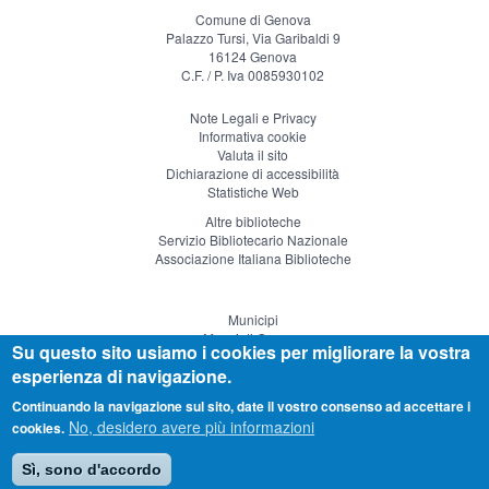
Comune di Genova
Palazzo Tursi, Via Garibaldi 9
16124 Genova
C.F. / P. Iva 0085930102
Note Legali e Privacy
Informativa cookie
Valuta il sito
Dichiarazione di accessibilità
Statistiche Web
Altre biblioteche
Servizio Bibliotecario Nazionale
Associazione Italiana Biblioteche
Municipi
Musei di Genova
Su questo sito usiamo i cookies per migliorare la vostra
Genova Teatro
esperienza di navigazione.
Visitgenoa
Continuando la navigazione sul sito, date il vostro consenso ad accettare i
No, desidero avere più informazioni
cookies.
Sì, sono d'accordo