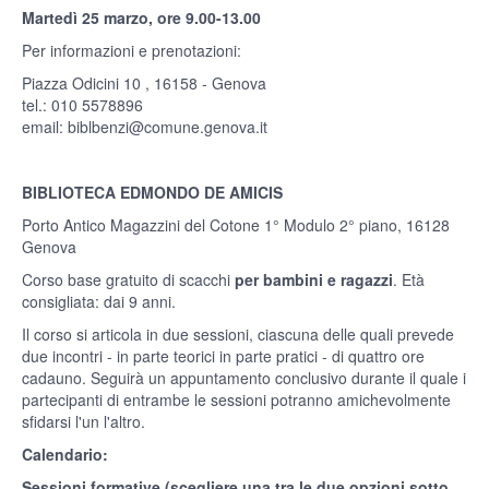
Martedì 25 marzo, ore 9.00-13.00
Per informazioni e prenotazioni:
Piazza Odicini 10 , 16158 - Genova
tel.: 010 5578896
email:
biblbenzi@comune.genova.it
BIBLIOTECA EDMONDO DE AMICIS
Porto Antico Magazzini del Cotone 1° Modulo 2° piano, 16128
Genova
Corso base gratuito di scacchi
per bambini e ragazzi
. Età
consigliata: dai 9 anni.
Il corso si articola in due sessioni, ciascuna delle quali prevede
due incontri - in parte teorici in parte pratici - di quattro ore
cadauno. Seguirà un appuntamento conclusivo durante il quale i
partecipanti di entrambe le sessioni potranno amichevolmente
sfidarsi l'un l'altro.
Calendario:
Sessioni formative (scegliere una tra le due opzioni sotto