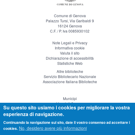
Comune di Genova
Palazzo Tursi, Via Garibaldi 9
16124 Genova
C.F. / P. Iva 0085930102
Note Legali e Privacy
Informativa cookie
Valuta il sito
Dichiarazione di accessibilità
Statistiche Web
Altre biblioteche
Servizio Bibliotecario Nazionale
Associazione Italiana Biblioteche
Municipi
Musei di Genova
Su questo sito usiamo i cookies per migliorare la vostra
Genova Teatro
esperienza di navigazione.
Visitgenoa
Continuando la navigazione sul sito, date il vostro consenso ad accettare i
No, desidero avere più informazioni
cookies.