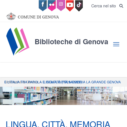
Salta al contenuto principale
Cerca nel sito
Biblioteche di Genova
Toggl
Biblioteche di Genova
LINGUA, CITTÀ, MEMORIA LA GRANDE GENOVA E L’ITALIA TRA PAROLA E IDENTITÀ (1926–2026)
»
LINGUA, CITTÀ, MEMORIA