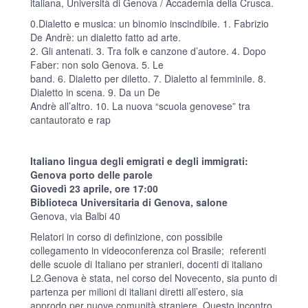
italiana, Università di Genova / Accademia della Crusca.
0.Dialetto e musica: un binomio inscindibile. 1. Fabrizio
De Andrè: un dialetto fatto ad arte.
2. Gli antenati. 3. Tra folk e canzone d’autore. 4. Dopo
Faber: non solo Genova. 5. Le
band. 6. Dialetto per diletto. 7. Dialetto al femminile. 8.
Dialetto in scena. 9. Da un De
Andrè all’altro. 10. La nuova “scuola genovese” tra
cantautorato e rap
Italiano lingua degli emigrati e degli immigrati:
Genova porto delle parole
Giovedì 23 aprile, ore 17:00
Biblioteca Universitaria di Genova, salone
Genova, via Balbi 40
Relatori in corso di definizione, con possibile
collegamento in videoconferenza col Brasile; referenti
delle scuole di Italiano per stranieri, docenti di italiano
L2.Genova è stata, nel corso del Novecento, sia punto di
partenza per milioni di italiani diretti all’estero, sia
approdo per nuove comunità straniere. Questo incontro