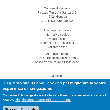
Comune di Genova
Palazzo Tursi, Via Garibaldi 9
16124 Genova
C.F. / P. Iva 0085930102
Note Legali e Privacy
Informativa cookie
Valuta il sito
Dichiarazione di accessibilità
Statistiche Web
Altre biblioteche
Servizio Bibliotecario Nazionale
Associazione Italiana Biblioteche
Municipi
Musei di Genova
Su questo sito usiamo i cookies per migliorare la vostra
Genova Teatro
esperienza di navigazione.
Visitgenoa
Continuando la navigazione sul sito, date il vostro consenso ad accettare i
No, desidero avere più informazioni
cookies.
Sì, sono d'accordo