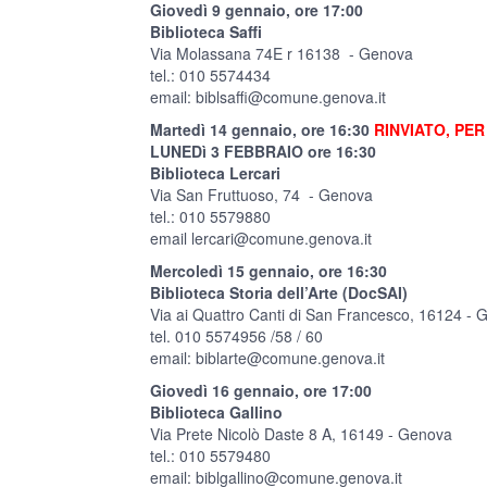
Giovedì 9 gennaio, ore 17:00
Biblioteca Saffi
Via Molassana 74E r 16138 - Genova
tel.: 010 5574434
email:
biblsaffi@comune.genova.it
Martedì 14 gennaio, ore 16:30
RINVIATO, PER
LUNEDì 3 FEBBRAIO ore 16:30
Biblioteca Lercari
Via San Fruttuoso, 74 - Genova
tel.: 010 5579880
email
lercari@comune.genova.it
Mercoledì 15 gennaio, ore 16:30
Biblioteca Storia dell’Arte (DocSAI)
Via ai Quattro Canti di San Francesco, 16124 -
tel. 010 5574956 /58 / 60
email:
biblarte@comune.genova.it
Giovedì 16 gennaio, ore 17:00
Biblioteca Gallino
Via Prete Nicolò Daste 8 A, 16149 - Genova
tel.: 010 5579480
email:
biblgallino@comune.genova.it