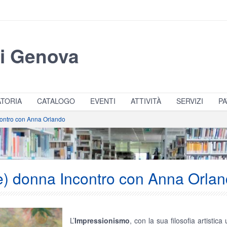
di Genova
TORIA
CATALOGO
EVENTI
ATTIVITÀ
SERVIZI
PA
contro con Anna Orlando
e) donna Incontro con Anna Orla
L’
Impressionismo
, con la sua filosofia artistic