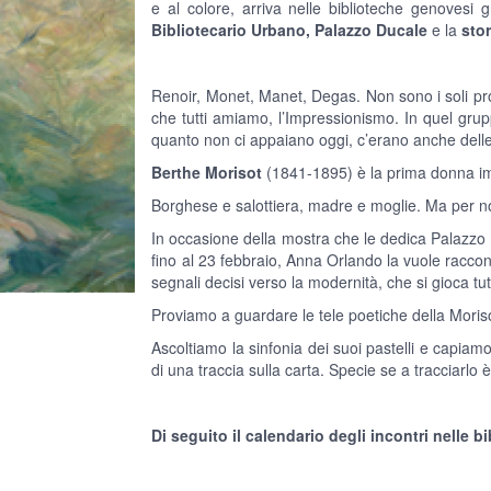
e al colore, arriva nelle biblioteche genovesi g
Bibliotecario Urbano, Palazzo Ducale
e la
sto
Renoir, Monet, Manet, Degas. Non sono i soli prot
che tutti amiamo, l’Impressionismo. In quel gruppo
quanto non ci appaiano oggi, c’erano anche dell
Berthe Morisot
(1841-1895) è la prima donna im
Borghese e salottiera, madre e moglie. Ma per noi
In occasione della mostra che le dedica Palazzo 
fino al 23 febbraio, Anna Orlando la vuole raccon
segnali decisi verso la modernità, che si gioca tut
Proviamo a guardare le tele poetiche della Moriso
Ascoltiamo la sinfonia dei suoi pastelli e capia
di una traccia sulla carta. Specie se a tracciarlo
Di seguito il calendario degli incontri nelle b