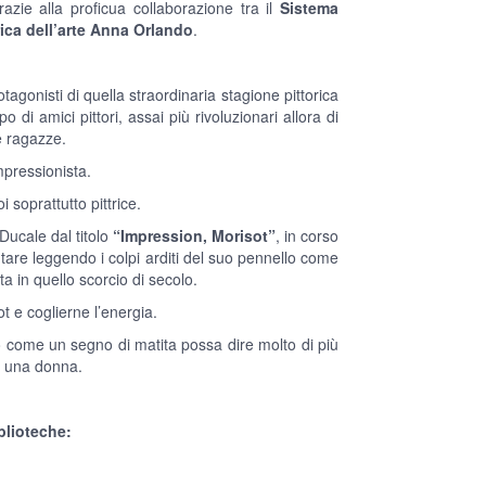
razie alla proficua collaborazione tra il
Sistema
rica dell’arte Anna Orlando
.
agonisti di quella straordinaria stagione pittorica
 di amici pittori, assai più rivoluzionari allora di
e ragazze.
pressionista.
 soprattutto pittrice.
Ducale dal titolo
“Impression, Morisot”
, in corso
tare leggendo i colpi arditi del suo pennello come
ta in quello scorcio di secolo.
t e coglierne l’energia.
mo come un segno di matita possa dire molto di più
 è una donna.
iblioteche: