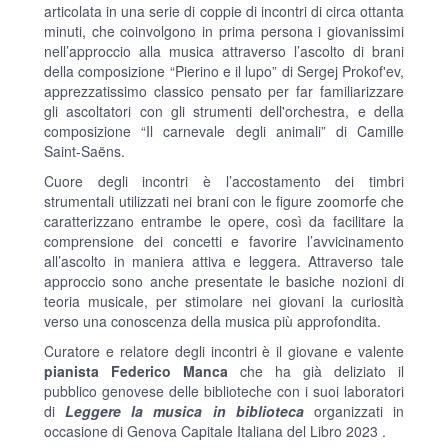
articolata in una serie di coppie di incontri di circa ottanta
minuti, che coinvolgono in prima persona i giovanissimi
nell’approccio alla musica attraverso l’ascolto di brani
della composizione “Pierino e il lupo” di Sergej Prokof'ev,
apprezzatissimo classico pensato per far familiarizzare
gli ascoltatori con gli strumenti dell'orchestra, e della
composizione “Il carnevale degli animali” di Camille
Saint-Saëns.
Cuore degli incontri è l’accostamento dei timbri
strumentali utilizzati nei brani con le figure zoomorfe che
caratterizzano entrambe le opere, così da facilitare la
comprensione dei concetti e favorire l’avvicinamento
all’ascolto in maniera attiva e leggera. Attraverso tale
approccio sono anche presentate le basiche nozioni di
teoria musicale, per stimolare nei giovani la curiosità
verso una conoscenza della musica più approfondita.
Curatore e relatore degli incontri è il giovane e valente
pianista
Federico Manca
che ha già deliziato il
pubblico genovese delle biblioteche con i suoi laboratori
di
Leggere la musica in biblioteca
organizzati in
occasione di Genova Capitale Italiana del Libro 2023 .